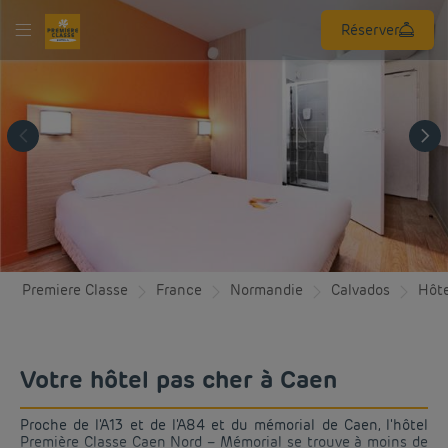
S’inscrire
Réserver
ERE
SE
N
 -
ial
'HÔTEL
AMBRES
IPEMENTS
Premiere Classe
France
Normandie
Calvados
Hôte
AVIS
Votre hôtel pas cher à Caen
AURATION
 LOCALISATION
Proche de l'A13 et de l'A84 et du mémorial de Caen, l'hôtel
Première Classe Caen Nord – Mémorial se trouve à moins de