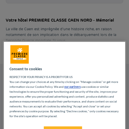
Votre hôtel PREMIERE CLASSE CAEN NORD - Mémorial
La ville de Caen est imprégnée d'une histoire riche, en raison
notamment de son implication dans le débarquement lors de la
Seconde Guerre mondiale. Si vous...
Lire la suite
Consent to cookies
Nos chambres
RESPECT FOR YOUR PRIVACY IS A PRIORITY FOR US
You can change your choices at any time by clicking on "Manage cookies" or get more
information via our Cookie Policy. We and
our partners
use cookies or similar
technologies to ensure the proper functioning and security of the site, improve your
Les chambres de votre hôtel Première Classe à Caen sont
experience, offer you personalized advertising and content, produce statistics and
agencées pour allier confort et...
audience measurements to evaluate their performance, and share content on social
Lire la suite
networks. You can accept all cookies by selecting "Accept and close" or set your
preferences by cookie purpose. By selecting "Decline cookies," only cookies necessary
1 type de chambre disponible :
for the site's operation will be placed.
À partir de 1 m²
Check-in :
15:00