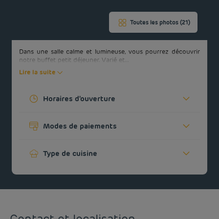
rappelé(e)
CONTACTEZ-
pour
FAQ
réserver
NOUS
Toutes les photos (21)
Dans une salle calme et lumineuse, vous pourrez découvrir
notre buffet petit déjeuner. Varié et...
Lire la suite
Horaires d'ouverture
Aujourd'hui :
07:00 - 10:00
Modes de paiements
Voir tous les horaires
Cartes bancaires
Type de cuisine
Petit-déjeuner buffet
Contact et localisation