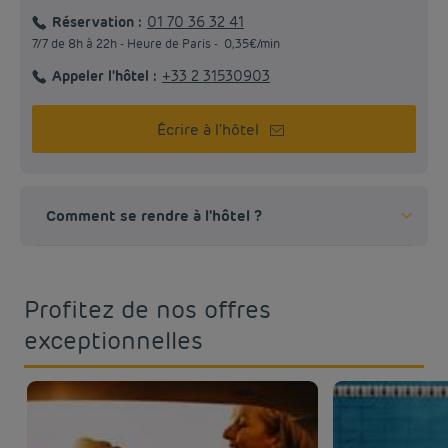
Réservation :
01 70 36 32 41
7/7 de 8h à 22h - Heure de Paris - 0,35€/min
Appeler l'hôtel :
+33 2 31530903
Écrire à l'hôtel
Comment se rendre à l'hôtel ?
Depuis la gare
BUS
Prendre le bus 6B jusqu'à l'arrêt Unicité.
Profitez de nos offres
exceptionnelles