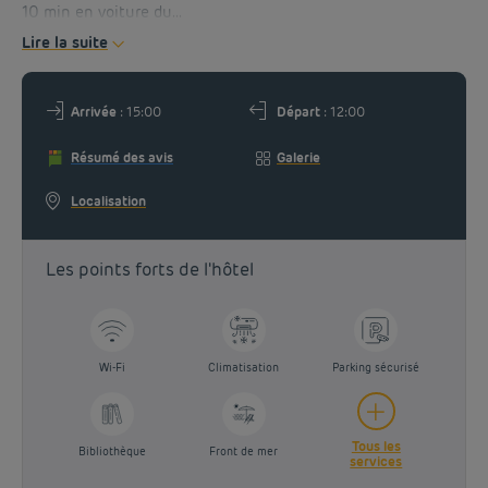
10 min en voiture du...
ROMOS
Lire la suite
Arrivée
: 15:00
Départ
: 12:00
Résumé des avis
Galerie
Localisation
Les points forts de l'hôtel
Wi-Fi
Climatisation
Parking sécurisé
Tous les
Bibliothèque
Front de mer
services