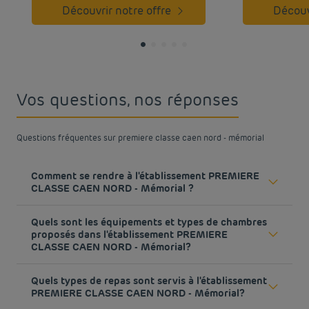
Découvrir notre offre
Décou
Vos questions, nos réponses
Questions fréquentes sur premiere classe caen nord - mémorial
Comment se rendre à l'établissement PREMIERE
CLASSE CAEN NORD - Mémorial ?
Depuis Paris-Rouen par l A13 : prendre le peripherique
Quels sont les équipements et types de chambres
Nord de Caen, puis sortie 7. Suivre Memorial puis
proposés dans l'établissement PREMIERE
direction Rosel au rond point du Debarquement.
CLASSE CAEN NORD - Mémorial?
En savoir plus
Les chambres de votre hôtel Première Classe à Caen
Quels types de repas sont servis à l'établissement
sont agencées pour allier confort et fonctionnalité.
PREMIERE CLASSE CAEN NORD - Mémorial?
Toutes les chambres ouvertes à la réservation
s’adaptent à vos besoins : lit 2 personnes, lits