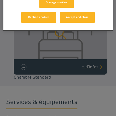
Manage cookies
Max
Check-out :
12:00
Decline cookies
Accept and close
+ d'infos
Chambre Standard
Services & équipements